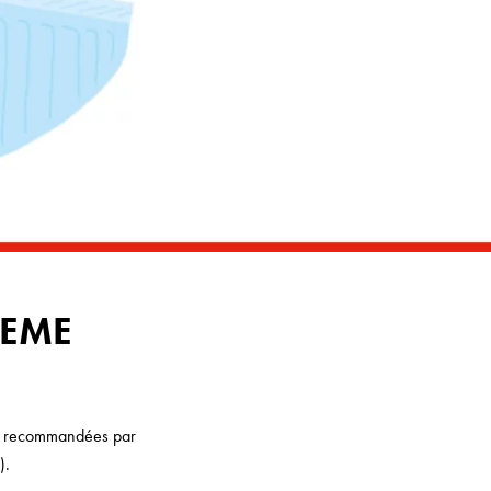
DEME
ues recommandées par
).