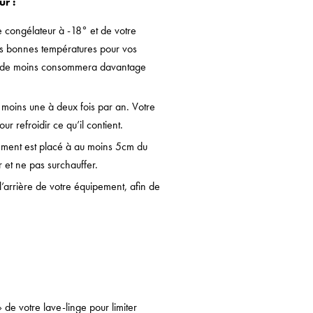
ur :
e congélateur à -18° et de votre
les bonnes températures pour vos
u de moins consommera davantage
 moins une à deux fois par an. Votre
r refroidir ce qu’il contient.
ement est placé à au moins 5cm du
ir et ne pas surchauffer.
 l’arrière de votre équipement, afin de
de votre lave-linge pour limiter