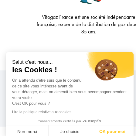
Vitogaz France est une société indépendante
française, experte de la distribution de gaz dep
85 ans.
Salut c'est nous...
les Cookies !
On a attendu d'être sûrs que le contenu
Qui sommes-nous ?
de ce site vous intéresse avant de
Notre actualité
vous déranger, mais on aimerait bien vous accompagner pendant
votre visite...
Ils nous font confiance
C'est OK pour vous ?
Le Groupe Rubis
Lire la politique relative aux cookies
Recrutement
Consentements certifiés par
Non merci
Je choisis
OK pour moi