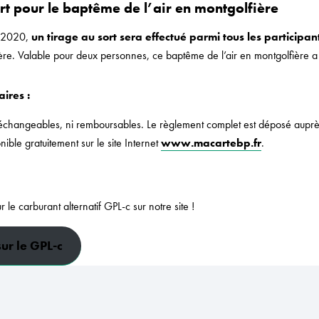
ort pour le baptême de l’air en montgolfière
 2020,
un tirage au sort sera effectué parmi tous les participan
fière. Valable pour deux personnes, ce baptême de l’air en montgolfière 
ires :
 échangeables, ni remboursables. Le règlement complet est déposé aupr
nible gratuitement sur le site Internet
www.macartebp.fr
.
le carburant alternatif GPL-c sur notre site !
sur le GPL-c