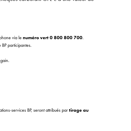
phone via le
numéro vert 0 800 800 700
.
 BP participantes.
gain.
ions-services BP, seront attribués par
tirage au