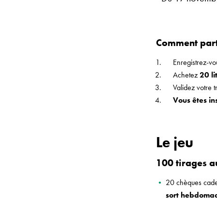
Comment part
Enregistrez-v
Achetez
20 l
Validez votre 
Vous êtes insc
Le jeu
100 tirages a
20 chèques cadea
sort hebdoma